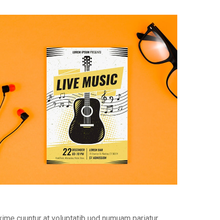
xime cuuntur at voluptatib uod numuam pariatur