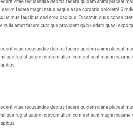
rederit vitae recusandae debitis facere quidem animi placeat ma
ctio earum facere magni natus eaque esse corporis dolorem! Simi
ulus mus faucibus sed eros dapibus. Excepturi quos conse ctetur 
tae nulla amet facere cum que provident quib usdam quasi expdit
.
rederit vitae recusandae debitis facere quidem animi placeat ma
milique fugiat autem nostrum ullam cum est sunt magni maxime m
dapibus.
rederit vitae recusandae debitis facere quidem animi placeat ma
milique fugiat autem nostrum ullam cum est sunt magni maxime m
dapibus.