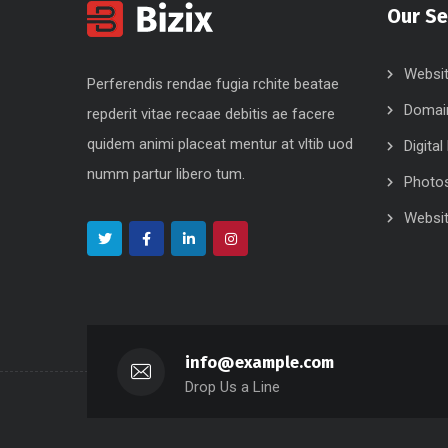
Our Se
Websit
Perferendis rendae fugia rchite beatae
Domai
repderit vitae recaae debitis ae facere
quidem animi placeat mentur at vltib uod
Digita
numm partur libero tum.
Photo
Websit
info@example.com
Drop Us a Line