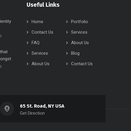
Useful Links
dentity
Home
Portfolio
r
Contact Us
Services
9
FAQ
About Us
that
Services
Blog
ongst
About Us
Contact Us
9
65 St. Road, NY USA
Get Direction