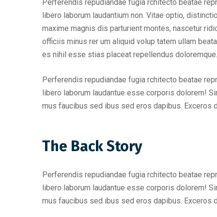
Perferendis repudiandae fugia rchitecto beatae rep
libero laborum laudantium non. Vitae optio, distin
maxime magnis dis parturient montes, nascetur ridic
officiis minus rer um aliquid volup tatem ullam bea
es nihil esse stias placeat repellendus doloremque
Perferendis repudiandae fugia rchitecto beatae rep
libero laborum laudantue esse corporis dolorem! Si
mus faucibus sed ibus sed eros dapibus. Exceros 
The Back Story
Perferendis repudiandae fugia rchitecto beatae rep
libero laborum laudantue esse corporis dolorem! Si
mus faucibus sed ibus sed eros dapibus. Exceros 