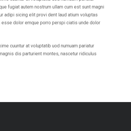
lique fugiat autem nostrum ullam cum est sunt magni
adipi sicing elit provi dent laud atium voluptas
a esse dolor emque porro perspi ciatis unde dolor
xime cuuntur at voluptatib uod numuam pariatur
agnis dis parturient montes, nascetur ridiculus