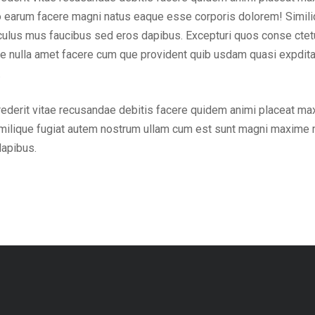
ctio earum facere magni natus eaque esse corporis dolorem! Simi
ulus mus faucibus sed eros dapibus. Excepturi quos conse ctetur 
tae nulla amet facere cum que provident quib usdam quasi expdit
.
rederit vitae recusandae debitis facere quidem animi placeat ma
milique fugiat autem nostrum ullam cum est sunt magni maxime m
dapibus.