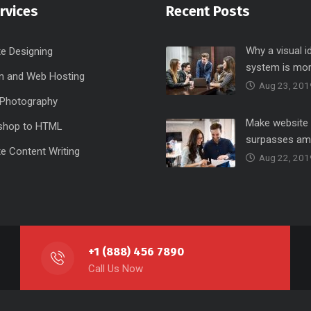
rvices
Recent Posts
Why a visual i
e Designing
system is mo
n and Web Hosting
Aug 23, 201
l Photography
Make website 
shop to HTML
surpasses am
e Content Writing
Aug 22, 201
+1 (888) 456 7890
Call Us Now