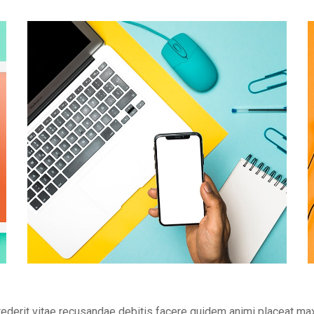
rederit vitae recusandae debitis facere quidem animi placeat ma