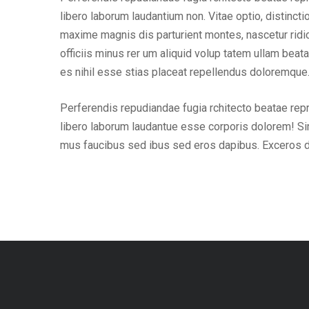
libero laborum laudantium non. Vitae optio, distin
maxime magnis dis parturient montes, nascetur ridic
officiis minus rer um aliquid volup tatem ullam bea
es nihil esse stias placeat repellendus doloremque
Perferendis repudiandae fugia rchitecto beatae rep
libero laborum laudantue esse corporis dolorem! Si
mus faucibus sed ibus sed eros dapibus. Exceros 