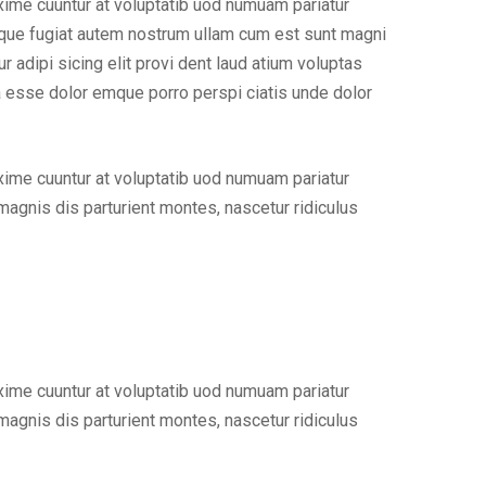
xime cuuntur at voluptatib uod numuam pariatur
lique fugiat autem nostrum ullam cum est sunt magni
adipi sicing elit provi dent laud atium voluptas
a esse dolor emque porro perspi ciatis unde dolor
xime cuuntur at voluptatib uod numuam pariatur
agnis dis parturient montes, nascetur ridiculus
xime cuuntur at voluptatib uod numuam pariatur
agnis dis parturient montes, nascetur ridiculus