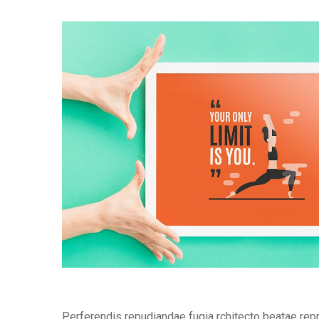
Perferendis repudiandae fugia rchitecto beatae rep